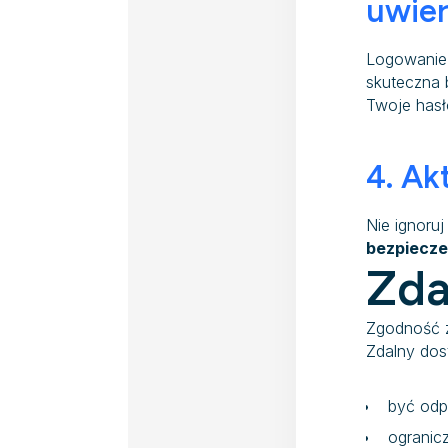
uwier
Logowanie 
skuteczna 
Twoje hasł
4. Ak
Nie ignoru
bezpiecz
Zda
Zgodność
Zdalny dos
być odp
ogranic