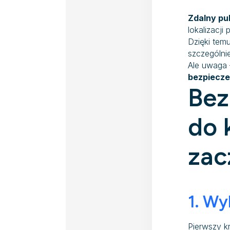
Zdalny pul
lokalizacji 
Dzięki tem
szczególni
Ale uwaga
bezpiecz
Bez
do 
zac
1. Wy
Pierwszy k