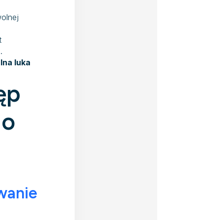
olnej
t
.
lna luka
ęp
go
wanie