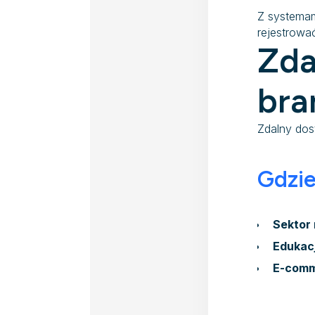
Z systema
rejestrować
Zda
bra
Zdalny dos
Gdzie
Sektor
Edukac
E-com