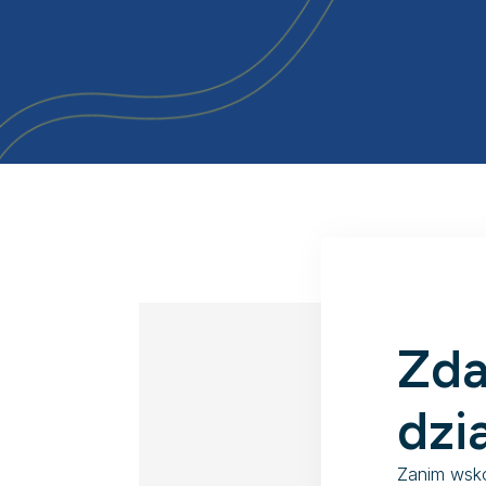
Zda
dzi
Zanim wsko