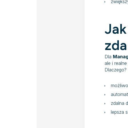
zwiększ
Jak
zda
Dla
Manag
ale i realn
Dlaczego?
możliwo
automat
zdalna 
lepsza 