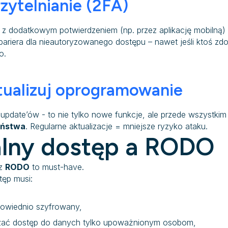
zytelnianie (2FA)
z dodatkowym potwierdzeniem (np. przez aplikację mobilną) 
bariera dla nieautoryzowanego dostępu – nawet jeśli ktoś zd
o.
tualizuj oprogramowanie
j update’ów - to nie tylko nowe funkcje, ale przede wszystki
eństwa
. Regularne aktualizacje = mniejsze ryzyko ataku.
lny dostęp a RODO
 z
RODO
to must-have.
tęp musi:
owiednio szyfrowany,
zać dostęp do danych tylko upoważnionym osobom,