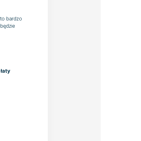
to bardzo
obędzie
m
łaty