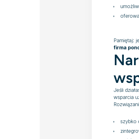
umożliwi
oferowa
Pamiętaj: 
firma pon
Nar
wsp
Jeśli dzia
wsparcia 
Rozwiązani
szybko 
zintegr