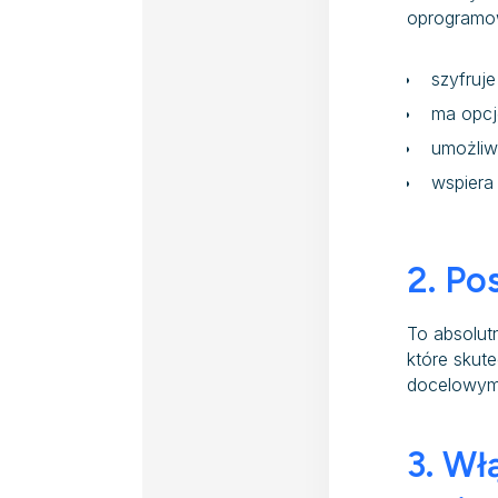
oprogramo
szyfruje
ma opcj
umożliw
wspiera
2. Po
To absolut
które skut
docelowym
3. Wł