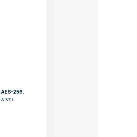
a AES-256
,
uterem