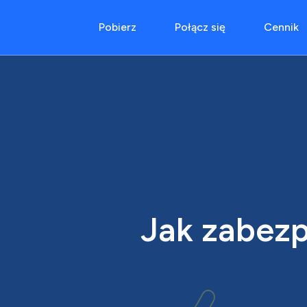
Pobierz
Połącz się
Cennik
Jak zabezp