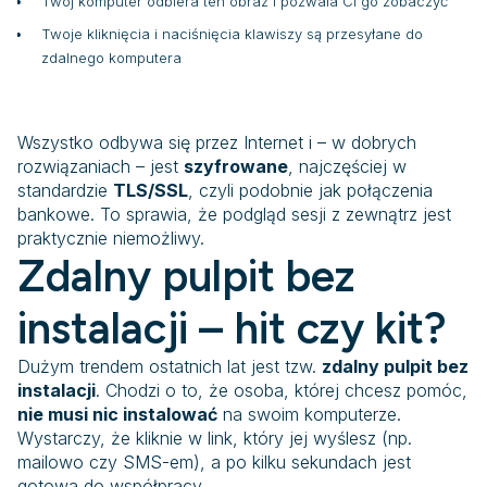
Twój komputer odbiera ten obraz i pozwala Ci go zobaczyć
Twoje kliknięcia i naciśnięcia klawiszy są przesyłane do
zdalnego komputera
Wszystko odbywa się przez Internet i – w dobrych
rozwiązaniach – jest
szyfrowane
, najczęściej w
standardzie
TLS/SSL
, czyli podobnie jak połączenia
bankowe. To sprawia, że podgląd sesji z zewnątrz jest
praktycznie niemożliwy.
Zdalny pulpit bez
instalacji – hit czy kit?
Dużym trendem ostatnich lat jest tzw.
zdalny pulpit bez
instalacji
. Chodzi o to, że osoba, której chcesz pomóc,
nie musi nic instalować
na swoim komputerze.
Wystarczy, że kliknie w link, który jej wyślesz (np.
mailowo czy SMS-em), a po kilku sekundach jest
gotowa do współpracy.