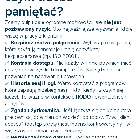
pamiętać?
Zdalny pulpit daje ogromne możliwości, ale
nie jest
pozbawiony ryzyk
. Oto najważniejsze wyzwania, które
widzę w pracy z klientami:
✅
Bezpieczeństwo połączenia.
Wybieraj rozwiązania,
które szyfrują transmisję i mają certyfikaty
bezpieczeństwa (np. ISO 27001).
✅
Kontrola dostępu.
Nie każdy w firmie powinien mieć
dostęp do wszystkich komputerów. Narzędzie musi
pozwalać na nadawanie uprawnień.
✅
Historia sesji i logi.
Warto korzystać z programów,
które zapisują przebieg sesji – kto, kiedy i z czym się
łączył. To ważne w kontekście
RODO
i ewentualnych
audytów.
✅
Zgoda użytkownika.
Jeśli łączysz się do komputera
pracownika, powinien on widzieć, co robisz. Tzw. „silent
access” (dostęp ukryty) jest mocno kontrowersyjny i w
większości przypadków nielegalny.
✅
Bezpieczeństwo danych.
Jeśli w czasie sesji